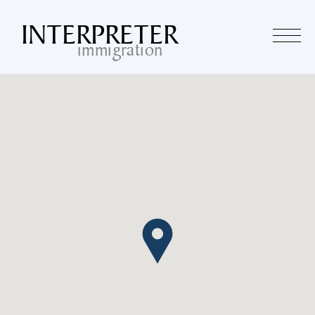
INTERPRETER
immi
grat
ion